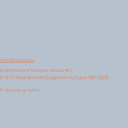
info@spooky.tv
Koenjiminami Terrace House #C
5-13-27 Koenjiminami,Suginami-ku,Tokyo 166-0003
© Spooky graphic