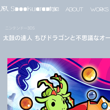
top
about
works
​ニンテンドー3DS
太鼓の達人 ちびドラゴンと不思議なオ