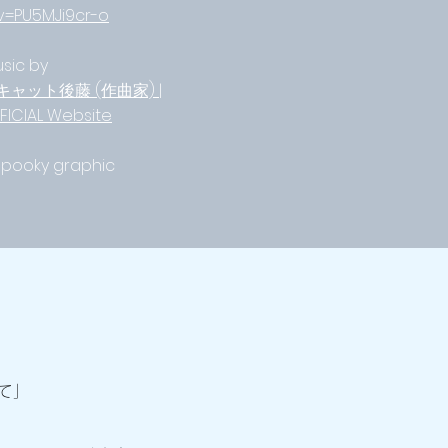
v=PU5MJi9cr-o
sic by
キャット後藤 (作曲家) |
FICIAL Website
Spooky graphic
て」