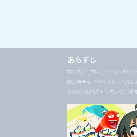
あらすじ
普通の女子高生、と思いきやま
幽幻寺若葉（ゆうげんじわかば
3匹のお化けがトリ憑いていま