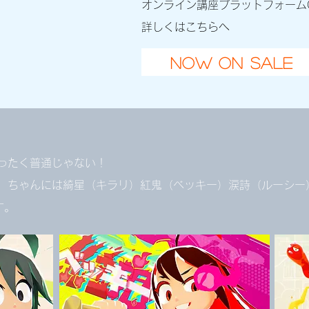
オンライン講座プラットフォームC
​​詳しくはこちらへ
now on sal
ったく普通じゃない！
）ちゃんには
綺星（キラリ）紅鬼（ベッキー）涙詩（ルーシー
す。