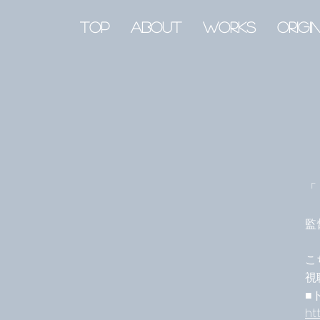
top
about
works
origi
「
監
​
視
​
ht