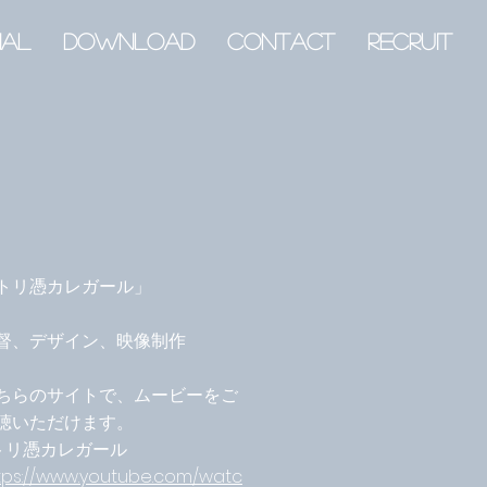
nal
download
contact
recruit
トリ憑カレガール」
督、デザイン、映像制作
​​​こちらのサイトで、ムービーをご
聴いただけます。
■トリ憑カレガ
ール
tps://www.youtube.com/watc