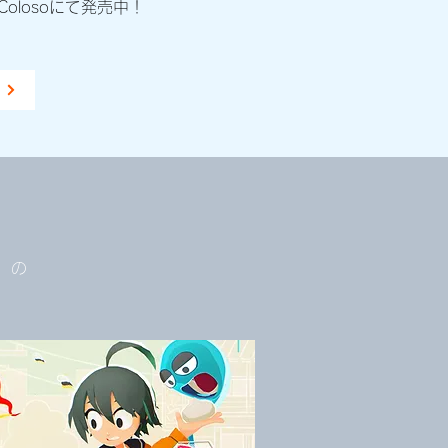
olosoにて発売中！
e
）の