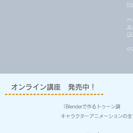
h?
mu
ス
OF
​©
​オンライン講座 発売中！
「Blenderで作るトゥ
ーン調
キャラクターアニメーションの全