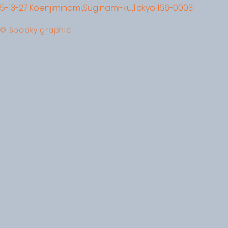
5-13-27 Koenjiminami,Suginami-ku,Tokyo 166-0003
© Spooky graphic